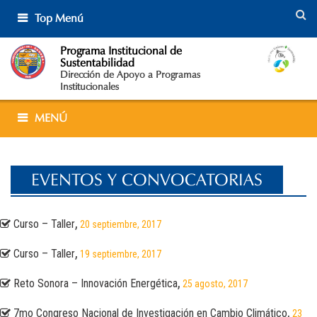
Skip
Top Menú
to
content
Programa Institucional de
Sustentabilidad
Dirección de Apoyo a Programas
Institucionales
MENÚ
EVENTOS Y CONVOCATORIAS
,
Curso – Taller
20 septiembre, 2017
,
Curso – Taller
19 septiembre, 2017
,
Reto Sonora – Innovación Energética
25 agosto, 2017
,
7mo Congreso Nacional de Investigación en Cambio Climático
23